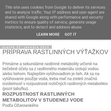
This site uses cookies from Google to deliver its services
and to analyze traffic. Your IP address and user-agent are
shared with Google along with performance and security
metrics to ensure quality of service, generate usage
statistics, and to detect and address abuse.
LEARN MORE
GOT IT
▼
piatok 31. januára 2014
PRÍPRAVA RASTLINNÝCH VÝŤAŽKOV
Primárne a sekundárne rastlinné metabolity určené na
liečebné účely sa z rastlinného materiálu izolujú vodou
alebo liehom. Najlepším vylúhovadlom je lieh. Ak sa na
vylúhovanie použije voda, treba mať na zreteli značnú
rozdielnosť v rozpustnosti rozličných rastlinných metabolitov
(pozri tabuľku).
ROZPUSTNOST RASTLINNÝCH
METABOLITOV V STUDENEJ VODE
Podľa Ožarowského