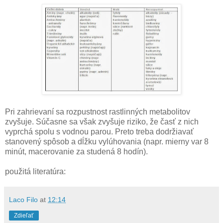
Pri zahrievaní sa rozpustnost rastlinných metabolitov
zvyšuje. Súčasne sa však zvyšuje riziko, že časť z nich
vyprchá spolu s vodnou parou. Preto treba dodržiavať
stanovený spôsob a dĺžku vylúhovania (napr. mierny var 8
minút, macerovanie za studená 8 hodín).
použitá literatúra:
Laco Filo
at
12:14
Zdieľať