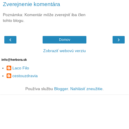
Zverejnenie komentára
Poznámka: Komentár môže zverejniť iba člen
tohto blogu.
‹
›
Domov
Zobraziť webovú verziu
info@herbora.sk
Laco Filo
cestouzdravia
Používa službu
Blogger
.
Nahlásiť zneužitie
.