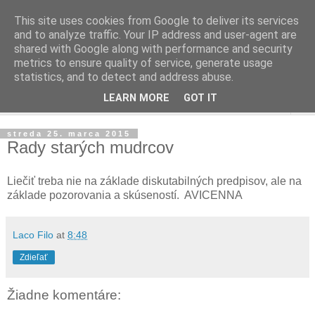
This site uses cookies from Google to deliver its services
and to analyze traffic. Your IP address and user-agent are
shared with Google along with performance and security
metrics to ensure quality of service, generate usage
statistics, and to detect and address abuse.
LEARN MORE
GOT IT
▼
streda 25. marca 2015
Rady starých mudrcov
Liečiť treba nie na základe diskutabilných predpisov, ale na
základe pozorovania a skúseností. AVICENNA
Laco Filo
at
8:48
Zdieľať
Žiadne komentáre: