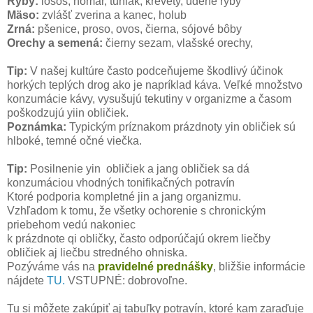
Ryby:
losos, homár, tuniak, krevety, údené ryby
Mäso:
zvlášť zverina a kanec, holub
Zrná:
pšenice, proso, ovos, čierna, sójové bôby
Orechy a semená:
čierny sezam, vlašské orechy,
Tip:
V našej kultúre často podceňujeme škodlivý účinok
horkých teplých drog ako je napríklad káva. Veľké množstvo
konzumácie kávy, vysušujú tekutiny v organizme a časom
poškodzujú yiin obličiek.
Poznámka:
Typickým príznakom prázdnoty yin obličiek sú
hlboké, temné očné viečka.
Tip:
Posilnenie yin obličiek a jang obličiek sa dá
konzumáciou vhodných tonifikačných potravín
Ktoré podporia kompletné jin a jang organizmu.
Vzhľadom k tomu, že všetky ochorenie s chronickým
priebehom vedú nakoniec
k prázdnote qi obličky, často odporúčajú okrem liečby
obličiek aj liečbu stredného ohniska.
Pozýváme vás na
pravidelné prednášky
, bližšie informácie
nájdete
TU.
VSTUPNÉ: dobrovoľne.
Tu si môžete zakúpiť aj tabuľky potravín, ktoré kam zaraďuje