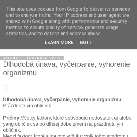
This site uses cookies from Google to deliver its services
and to analyze traffic. Your IP address and user-agent are
shared with Google along with performance and security
metrics to ensure quality of service, generate usage
statistics, and to detect and address abuse.
LEARN MORE
GOT IT
▼
streda 3. februára 2016
Dlhodobá únava, vyčerpanie, vyhorenie
organizmu
Dlhodobá únava, vyčerpanie, vyhorenie organizmu
Prázdnota yin obličiek
Príčiny:
Všetky faktory, ktoré spôsobujú nedostatok qi alebo
yang obličiek sa po dlhšej dobe zmení na prázdnotu yin
obličiek.
Medzi faktory, ktoré silne ovplyvňuju vznik tohto syndrómu