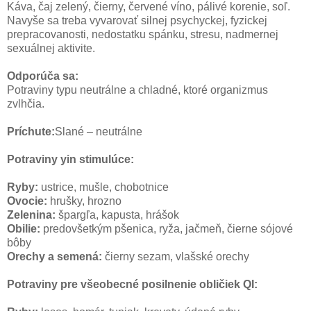
Káva, čaj zelený, čierny, červené víno, pálivé korenie, soľ.
Navyše sa treba vyvarovať silnej psychyckej, fyzickej
prepracovanosti, nedostatku spánku, stresu, nadmernej
sexuálnej aktivite.
Odporúča sa:
Potraviny typu neutrálne a chladné, ktoré organizmus
zvlhčia.
Príchute:
Slané – neutrálne
Potraviny yin stimulúce:
Ryby:
ustrice, mušle, chobotnice
Ovocie:
hrušky, hrozno
Zelenina:
špargľa, kapusta, hrášok
Obilie:
predovšetkým pšenica, ryža, jačmeň, čierne sójové
bôby
Orechy a semená:
čierny sezam, vlašské orechy
Potraviny pre všeobecné posilnenie obličiek QI: