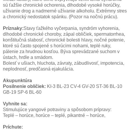
sú ťažšie chronické ochorenia, dlhodobé vysoké horúčky,
užívanie drog a nadmerné užívanie alkoholu. Extrémny stres
a chronický nedostatok spánku. (Pozor na nočnú prácu).
Príznaky:
Stavy ťažkého vyčerpania, syndróm vyhorenia,
dlhodobé chronické choroby, zápal obličiek, spermatorrhea,
konštitučná slabosť, chronické bolesti hlavy, nočné potenie,
ktoré sú často spojené s horúcimi nohami, teplé ruky,
pálenie za hrudnou kosťou. Býva sprevádzané suchom v
ústach, hrdle a smädom.
Bolesť v ušiach, hluchota, závraty, zábudlivosť, impotencia,
neplodnosť, predčasná ejakulácia.
Akupunktúra
Posilnenie obličiek:
KI-3 BL-23 CV-4 GV-20 ST-36 BL-10
GB-19 SP-6 BL-60
Vyhnite sa:
Stimulujúce yangové potraviny a spôsobom prípravy:
Teplé – horúce, horúce – teplé, pikantné – horúce,
Príchute: