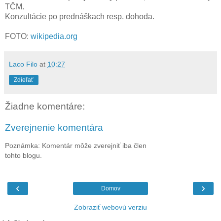
TČM.
Konzultácie po prednáškach resp. dohoda.
FOTO:
wikipedia.org
Laco Filo
at
10:27
Zdieľať
Žiadne komentáre:
Zverejnenie komentára
Poznámka: Komentár môže zverejniť iba člen
tohto blogu.
‹
›
Domov
Zobraziť webovú verziu