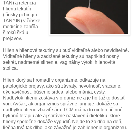
TAN) a retencia
hlienu tekutín
(čínsky pchin-jin
TANYIN) v čínskej
medicíne zahŕňa
širokú škálu
prejavov.
Hlien a hlienové tekutiny sú buď viditeľné alebo neviditeľné.
Viditeľné hlieny a zadržané tekutiny sú napríklad nosný
sekrét, nadmerné slinenie, vaginálny výtok, hlienovitá
stolica.
Hlien ktorý sa hromadí v organizme, odkazuje na
patologické prejavy, ako sú závraty, nevoľnosť, vracanie,
dýchavičnosť, búšenie srdca, alebo mánia, cysty.
Nadbytok hlienu zostáva v organizme a je ho ťažko dostať
von. Avšak, ak organizmus správne funguje, dokáže sa
nadbytku hlienu zbaviť sám. TCM má na to nielen účinnú
bylinnú terapiu ale aj správne nastavenú dietetiku, ktoré
hlieny spoločne dokáže vypudiť. Nejde to zo dňa na deň,
liečba trvá tak dlho, ako závažné je zahlienenie organizmu.