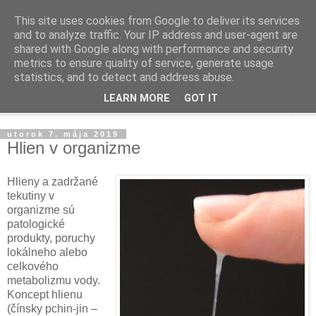
This site uses cookies from Google to deliver its services
and to analyze traffic. Your IP address and user-agent are
shared with Google along with performance and security
metrics to ensure quality of service, generate usage
statistics, and to detect and address abuse.
LEARN MORE
GOT IT
▼
utorok 7. mája 2019
Hlien v organizme
Hlieny a zadržané
tekutiny v
organizme sú
patologické
produkty, poruchy
lokálneho alebo
celkového
metabolizmu vody.
Koncept hlienu
(čínsky pchin-jin –