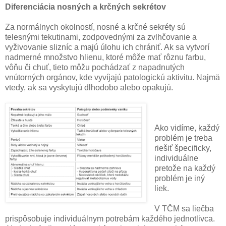
Diferenciácia nosných a krčných sekrétov
Za normálnych okolností, nosné a krčné sekréty sú
telesnými tekutinami, zodpovednými za zvlhčovanie a
vyživovanie slizníc a majú úlohu ich chrániť. Ak sa vytvorí
nadmerné množstvo hlienu, ktoré môže mať rôznu farbu,
vôňu či chuť, tieto môžu pochádzať z napadnutých
vnútorných orgánov, kde vyvíjajú patologickú aktivitu. Najmä
vtedy, ak sa vyskytujú dlhodobo alebo opakujú.
Ako vidíme, každý
problém je treba
riešiť špecificky,
individuálne
pretože na každý
problém je iný
liek.
V TČM sa liečba
prispôsobuje individuálnym potrebám každého jednotlivca.