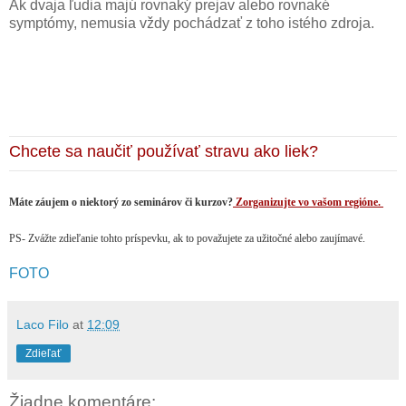
Ak dvaja ľudia majú rovnaký prejav alebo rovnaké
symptómy, nemusia vždy pochádzať z toho istého zdroja.
Chcete sa naučiť používať stravu ako liek?
Máte záujem o niektorý zo seminárov či kurzov?
Zorganizujte vo vašom regióne.
PS- Zvážte zdieľanie tohto príspevku, ak to považujete za užitočné alebo zaujímavé.
FOTO
Laco Filo
at
12:09
Zdieľať
Žiadne komentáre: