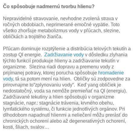
Čo spôsobuje nadmernú tvorbu hlienu?
Nepravidelné stravovanie, nevhodne zvolená strava v
ročných obdobiach, neprimerané emočné vypätie. Toto
všetko zhoršuje metabolizmus vody v pľúcach, slezine,
obličkách a trojitého žiariča.
Pľúcam dominuje rozptýlenie a distribúcia telových tekutín a
zostup QI energie.
Zadržiavanie vody
v dôsledku zlyhania
týchto funkcií produkuje hlieny a zadržiavanie tekutín v
organizme. Slezina riadi dopravu a premenu vody z
prijímanej potravy, ktorej porucha spôsobuje
hromadenie
vody
, tá sa potom mení na hlien. Obličky sú zodpovedne za
prirovnajme to“zplynovaniu vody“. Keď yang obličiek je
nedostatočný, voda sa nemôže premieňať na QI (energiu).
Zadržiavané tekutiny a hlien spôsobujú v organizme
stagnácie, napr.: stagnácie trávenia, krvného obehu,
lymfatického systému, či funkcie jednotlivých orgánov. Pri
dlhodobom napadnutí hlienmi a neliečení môžu prerásť do
chronických ochorení alebo až degeneratívných ochorení,
kosti, šliach, svalov…