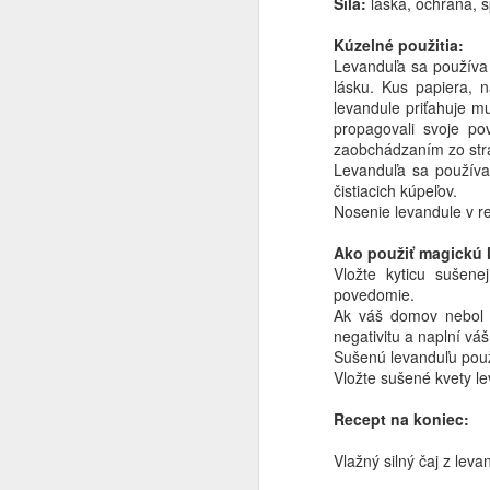
Sila:
láska, ochrana, s
moruša omnoho významnejšie
postavenie.
Kúzelné použitia:
E
Levanduľa sa používa 
lásku. Kus papiera, n
„V
levandule priťahuje mu
propagovali svoje po
Tá
zaobchádzaním zo stra
ľu
Levanduľa sa používa 
čistiacich kúpeľov.
Je
Nosenie levandule v re
J
·
Ako použiť magickú 
Vložte kyticu sušene
·
povedomie.
Na
Ak váš domov nebol v
·
negativitu a naplní vá
D
Sušenú levanduľu použí
·
in
Vložte sušené kvety le
by
·
al
Recept na koniec:
A
Vlažný silný čaj z le
F
"