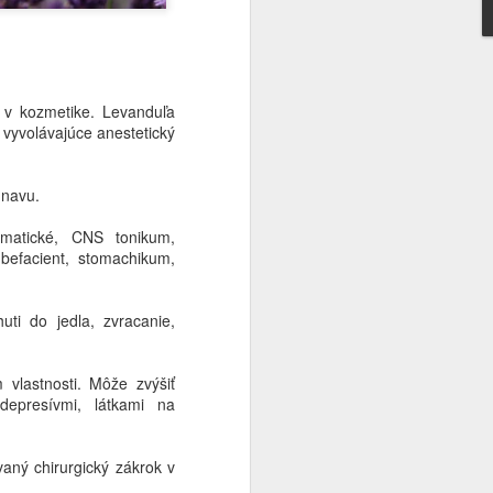
ody a po precedení pridať:
Armoraciae) – 50 ml
hodiny.
 v kozmetike. Levanduľa
, vyvolávajúce anestetický
dlo, väčšina z nás hľadá niečo, čo
únavu.
í. Starí bylinkári sa však na hrdlo
romatické, CNS tonikum,
befacient, stomachikum,
uti do jedla, zvracanie,
vlastnosti. Môže zvýšiť
idepresívmi, látkami na
vaný chirurgický zákrok v