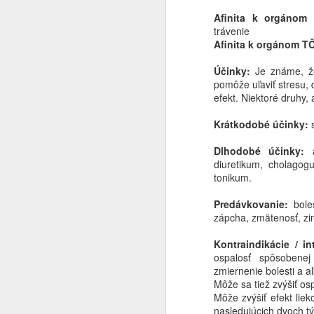
Afinita k orgánom 
trávenie
Afinita k orgánom T
Účinky:
Je známe, ž
pomôže uľaviť stresu, 
efekt. Niektoré druhy, 
Krátkodobé účinky:
s
Dlhodobé účinky:
a
diuretikum, cholagog
tonikum.
Predávkovanie:
bole
zápcha, zmätenosť, zi
Kontraindikácie / in
ospalosť spôsobenej
zmiernenie bolesti a al
Môže sa tiež zvýšiť os
Môže zvýšiť efekt lie
nasledujúcich dvoch t