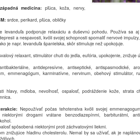
Odvar pripraviť z 1000 ml v
západná medicína:
pľúca, koža, nervy,
- Sirup z chrenu (Syrupus 
ČM:
srdce, perikard, pľúca, obličky
Použitie: Kloktať každé tri 
e levanduľa podporuje relaxáciu a duševnú pohodu. Používa sa aj
depresii a nespavosti, kvôli svojej schopnosti spomaliť nervové impulzy
Úvod
ako je napr. levanduľa španielska, skôr stimuluje než upokojuje.
Keď človeka začne bolieť hr
valový relaxant, stimulátor chuti do jedla, eufória, upokojenie, znižuje 
bolesť čo najrýchlejšie utlm
pozerali trochu inak.
ntibakteriálne, antidepresívne, antiseptické, antispasmodické, a
um, emmenagógum, karminatívne, nervinum, obehový stimulátor, ru
sti hlavy, mdloba, nevoľnosť, ospalosť, podráždenie kože, strata ch
mnica.
terakcie:
Nepoužívať počas tehotenstva kvôli svojej emmenagogum 
 niektorými drogami vrátane benzodiazepínmi, barbiturátmi, ant
kohol.
palosť spôsobená niektorými proti záchvatovými liekmi.
kom znižujúce hladinu cholesterolu. Nemal by sa užívať, ak je napláno
ýždňoch.