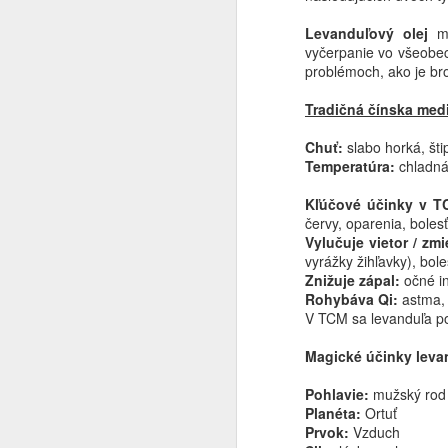
Moruša (Morus L.) –
Levanduľový olej
má
JUL
vyčerpanie vo všeobecn
19
strom, ktorý spája
problémoch, ako je bron
tradičnú čínsku
medicínu a modernú
Tradičná čínska med
fytoterapiu
Chuť:
slabo horká, šti
Niektoré stromy dávajú tieň, iné
Temperatúra:
chladná
chutné ovocie. Moruša patrí
medzi tie vzácne rastliny, ktoré už
J
Kľúčové účinky v T
celé
červy, oparenia, bolesť
Vylučuje vietor / zm
stáročia poskytujú oveľa viac. Je
vyrážky žihľavky), bole
zdrojom potravy, súčasťou histórie
na
Znižuje zápal:
očné i
hodvábnictva, okrasným stromom
Rohybáva Qi:
astma, b
a zároveň významnou liečivou
Sp
V TCM sa levanduľa po
rastlinou.
po
le
Magické účinky leva
V Európe si väčšina ľudí
ba
spomenie najmä na sladké plody,
Pohlavie:
mužský rod
ktoré počas leta padajú zo
V
Planéta:
Ortuť
stromov a farbia chodníky do
ľa
J
Prvok:
Vzduch
tmavofialova. V Ázii má však
zv