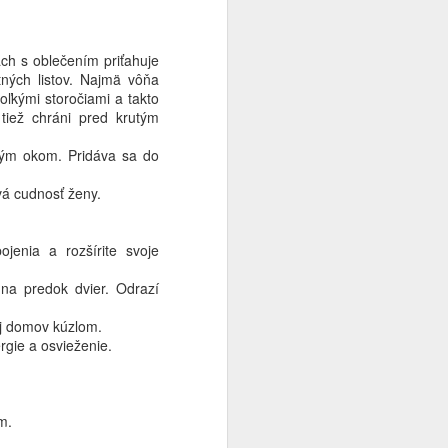
ch s oblečením priťahuje
tných listov. Najmä vôňa
koľkými storočiami a takto
 tiež chráni pred krutým
zlým okom. Pridáva sa do
vá cudnosť ženy.
jenia a rozšírite svoje
na predok dvier. Odrazí
oj domov kúzlom.
rgie a osvieženie.
m.