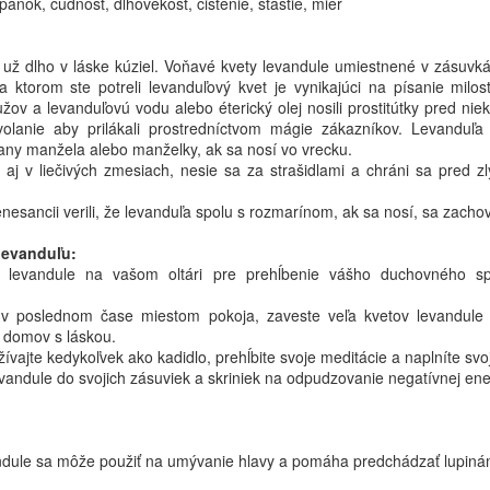
12
pánok, cudnosť, dlhovekosť, čistenie, šťastie, mier
Názov receptúry
Mnohí ľudia majú pocit, že tinktúra
je vždy silnejšia. Nie je to pravda.
urópska modifikácia Xiao Yao San
už dlho v láske kúziel. Voňavé kvety levandule umiestnené v zásuvká
a ktorom ste potreli levanduľový kvet je vynikajúci na písanie milos
oľný tok Qi a pokojný duch“
žov a levanduľovú vodu alebo éterický olej nosili prostitútky pred nie
volanie aby prilákali prostredníctvom mágie zákazníkov. Levanduľa
to receptúra patrí medzi najčastejšie využiteľné kombinácie s
ny manžela alebo manželky, ak sa nosí vo vrecku.
bovníkom v klinickej praxi.
aj v liečivých zmesiach, nesie sa za strašidlami a chráni sa pred 
 vhodná pre ľudí, ktorí:
nesancii verili, že levanduľa spolu s rozmarínom, ak sa nosí, sa zacho
ŠKOLA TINKTÚR
UN
 dlhodobo potláčajú emócie,
4
levanduľu:
Prečo väčšina domácich tinktúr nefunguje
j levandule na vašom oltári pre prehĺbenie vášho duchovného spo
 nesú veľkú zodpovednosť,
jčastejšie chyby, ktoré pripravujú bylinky o ich silu
 poslednom čase miestom pokoja, zaveste veľa kvetov levandule 
 starajú sa o druhých,
š domov s láskou.
omáca výroba tinktúr zažíva v posledných rokoch veľký návrat. Na
vajte kedykoľvek ako kadidlo, prehĺbite svoje meditácie a naplníte sv
 prežívajú chronický stres,
ternete nájdeme stovky receptov, videí a rád, ako si pripraviť vlastný
vandule do svojich zásuviek a skriniek na odpudzovanie negatívnej ene
linný extrakt. Mnohí ľudia zbierajú liečivé rastliny, macerujú ich v
 majú pocit vnútorného napätia.
kohole a veria, že vytvorili účinný prírodný prostriedok.
 predsa sa často stretávam s vetou:
vandule sa môže použiť na umývanie hlavy a pomáha predchádzať lupiná
Liečivá polievka pre vitálnosť a zdravie krvi
EB
Skúšal som tinktúru, ale vôbec mi nepomohla."