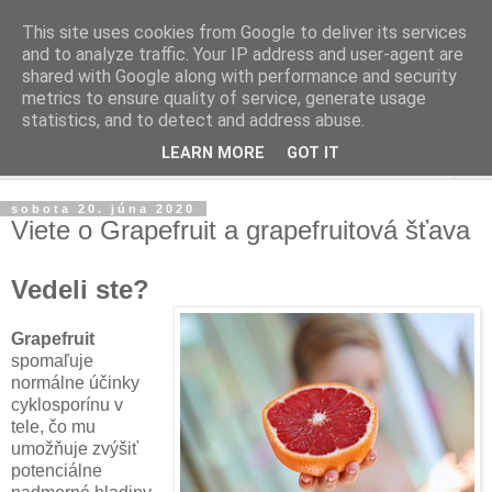
This site uses cookies from Google to deliver its services
and to analyze traffic. Your IP address and user-agent are
shared with Google along with performance and security
metrics to ensure quality of service, generate usage
statistics, and to detect and address abuse.
LEARN MORE
GOT IT
▼
sobota 20. júna 2020
Viete o Grapefruit a grapefruitová šťava
Vedeli ste?
Grapefruit
spomaľuje
normálne účinky
cyklosporínu v
tele, čo mu
umožňuje zvýšiť
potenciálne