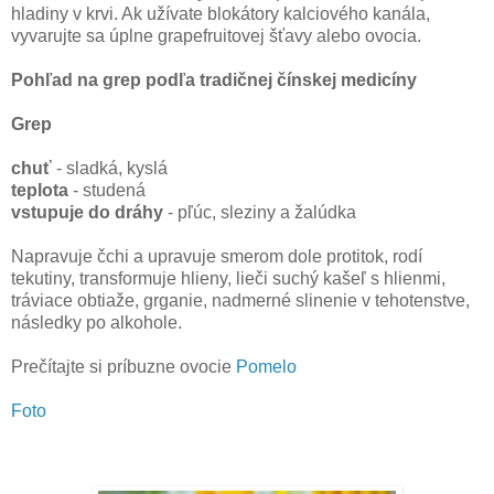
hladiny v krvi. Ak užívate blokátory kalciového kanála,
vyvarujte sa úplne grapefruitovej šťavy alebo ovocia.
Pohľad na grep podľa tradičnej čínskej medicíny
Grep
chuť
- sladká, kyslá
teplota
- studená
vstupuje do dráhy
- pľúc, sleziny a žalúdka
Napravuje čchi a upravuje smerom dole protitok, rodí
tekutiny, transformuje hlieny, lieči suchý kašeľ s hlienmi,
tráviace obtiaže, grganie, nadmerné slinenie v tehotenstve,
následky po alkohole.
Prečítajte si príbuzne ovocie
Pomelo
Foto