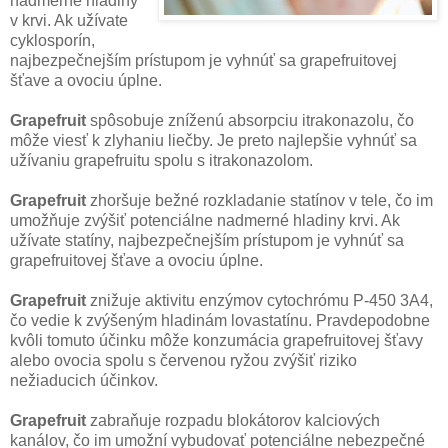
nadmerné hladiny
v krvi. Ak užívate
cyklosporín,
najbezpečnejším prístupom je vyhnúť sa grapefruitovej
šťave a ovociu úplne.
Grapefruit
spôsobuje zníženú absorpciu itrakonazolu, čo
môže viesť k zlyhaniu liečby. Je preto najlepšie vyhnúť sa
užívaniu grapefruitu spolu s itrakonazolom.
Grapefruit
zhoršuje bežné rozkladanie statínov v tele, čo im
umožňuje zvýšiť potenciálne nadmerné hladiny krvi. Ak
užívate statíny, najbezpečnejším prístupom je vyhnúť sa
grapefruitovej šťave a ovociu úplne.
Grapefruit
znižuje aktivitu enzýmov cytochrómu P-450 3A4,
čo vedie k zvýšeným hladinám lovastatínu. Pravdepodobne
kvôli tomuto účinku môže konzumácia grapefruitovej šťavy
alebo ovocia spolu s červenou ryžou zvýšiť riziko
nežiaducich účinkov.
Grapefruit
zabraňuje rozpadu blokátorov kalciových
kanálov, čo im umožní vybudovať potenciálne nebezpečné