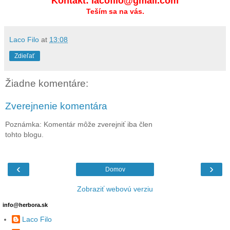
Kontakt: lacofilo@gmail.com
Teším sa na vás.
Laco Filo
at
13:08
Zdieľať
Žiadne komentáre:
Zverejnenie komentára
Poznámka: Komentár môže zverejniť iba člen
tohto blogu.
‹
›
Domov
Zobraziť webovú verziu
info@herbora.sk
Laco Filo