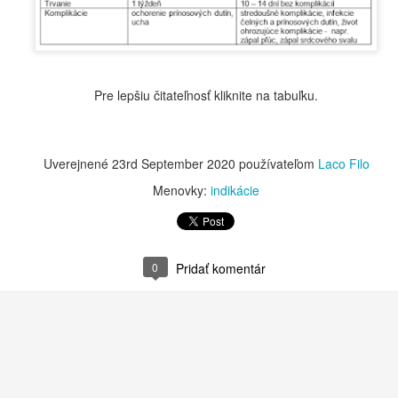
Práve preto sa alchemilka
Pokora totiž neznamená sla
vlastnej hodnoty.
Pre lepšiu čitateľnosť kliknite na tabuľku.
Uverejnené
23rd September 2020
používateľom
Laco Filo
Menovky:
indikácie
0
Pridať komentár
Moruša (Morus L.) –
Chronický stres –
JUL
JUL
19
14
strom, ktorý spája
tinktúra alebo čaj?
tradičnú čínsku
Chronický stres – tinktúra alebo
medicínu a modernú
čaj?
fytoterapiu