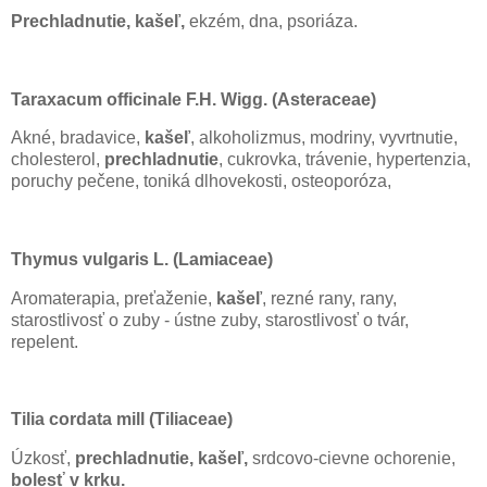
Prechladnutie, kašeľ,
ekzém, dna, psoriáza.
Taraxacum officinale F.H. Wigg. (Asteraceae)
Akné, bradavice,
kašeľ
, alkoholizmus, modriny, vyvrtnutie,
cholesterol,
prechladnutie
, cukrovka, trávenie, hypertenzia,
poruchy pečene, toniká dlhovekosti, osteoporóza,
Thymus vulgaris L. (Lamiaceae)
Aromaterapia, preťaženie,
kašeľ
, rezné rany, rany,
starostlivosť o zuby - ústne zuby, starostlivosť o tvár,
repelent.
Tilia cordata mill (Tiliaceae)
Úzkosť,
prechladnutie, kašeľ,
srdcovo-cievne ochorenie,
bolesť v krku.