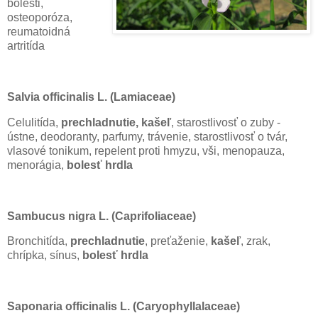
bolesti,
osteoporóza,
reumatoidná
artritída
Salvia officinalis L. (Lamiaceae)
Celulitída,
prechladnutie, kašeľ
, starostlivosť o zuby -
ústne, deodoranty, parfumy, trávenie, starostlivosť o tvár,
vlasové tonikum, repelent proti hmyzu, vši, menopauza,
menorágia,
bolesť hrdla
Sambucus nigra L. (Caprifoliaceae)
Bronchitída,
prechladnutie
, preťaženie,
kašeľ
, zrak,
chrípka, sínus,
bolesť hrdla
Saponaria officinalis L. (Caryophyllalaceae)