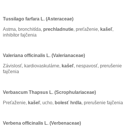
Tussilago farfara L. (Asteraceae)
Astma, bronchitída,
prechladnutie
, preťaženie,
kašeľ
,
inhibítor fajčenia
Valeriana officinalis L. (Valerianaceae)
Závislosť, kardiovaskulárne,
kašeľ
, nespavosť, prerušenie
fajčenia
Verbascum Thapsus L. (Scrophulariaceae)
Preťaženie,
kašeľ
, ucho,
bolesť hrdla
, prerušenie fajčenia
Verbena officinalis L. (Verbenaceae)