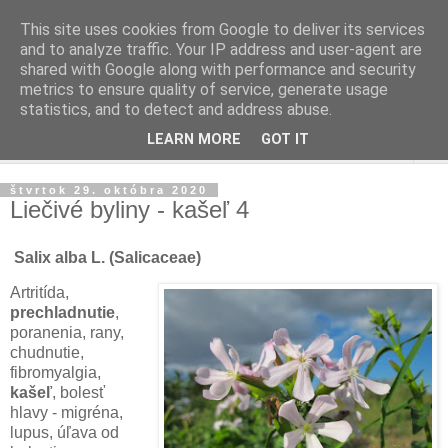
This site uses cookies from Google to deliver its services
and to analyze traffic. Your IP address and user-agent are
shared with Google along with performance and security
metrics to ensure quality of service, generate usage
statistics, and to detect and address abuse.
LEARN MORE
GOT IT
▼
štvrtok 29. októbra 2020
Liečivé byliny - kašeľ 4
Salix alba L. (Salicaceae)
Artritída,
prechladnutie
,
poranenia, rany,
chudnutie,
fibromyalgia,
kašeľ
, bolesť
hlavy - migréna,
lupus, úľava od