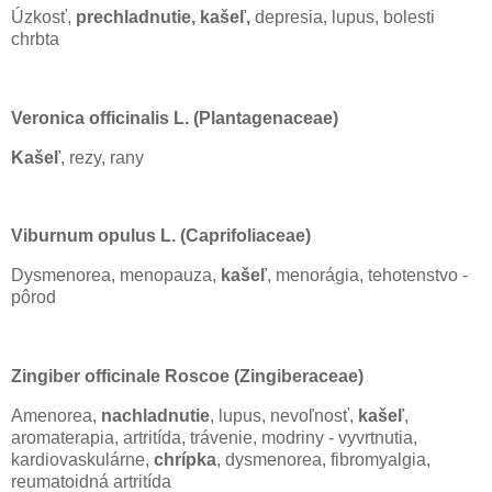
Úzkosť,
prechladnutie, kašeľ,
depresia, lupus, bolesti
chrbta
Veronica officinalis L. (Plantagenaceae)
Kašeľ
, rezy, rany
Viburnum opulus L. (Caprifoliaceae)
Dysmenorea, menopauza,
kašeľ
, menorágia, tehotenstvo -
pôrod
Zingiber officinale Roscoe (Zingiberaceae)
Amenorea,
nachladnutie
, lupus, nevoľnosť,
kašeľ
,
aromaterapia, artritída, trávenie, modriny - vyvrtnutia,
kardiovaskulárne,
chrípka
, dysmenorea, fibromyalgia,
reumatoidná artritída