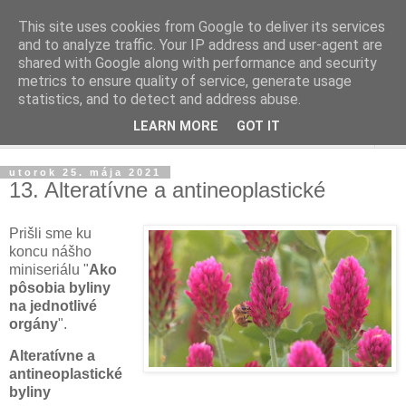
This site uses cookies from Google to deliver its services
and to analyze traffic. Your IP address and user-agent are
shared with Google along with performance and security
metrics to ensure quality of service, generate usage
statistics, and to detect and address abuse.
LEARN MORE
GOT IT
▼
utorok 25. mája 2021
13. Alteratívne a antineoplastické
Prišli sme ku
koncu nášho
miniseriálu "
Ako
pôsobia byliny
na jednotlivé
orgány
".
Alteratívne a
antineoplastické
byliny