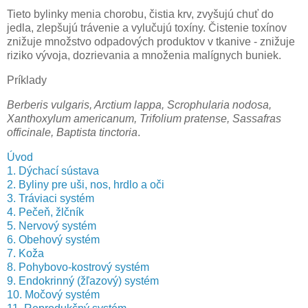
Tieto bylinky menia chorobu, čistia krv, zvyšujú chuť do
jedla, zlepšujú trávenie a vylučujú toxíny. Čistenie toxínov
znižuje množstvo odpadových produktov v tkanive - znižuje
riziko vývoja, dozrievania a množenia malígnych buniek.
Príklady
Berberis vulgaris, Arctium lappa, Scrophularia nodosa,
Xanthoxylum americanum, Trifolium pratense, Sassafras
officinale, Baptista tinctoria
.
Úvod
1. Dýchací sústava
2. Byliny pre uši, nos, hrdlo a oči
3. Tráviaci systém
4. Pečeň, žlčník
5. Nervový systém
6. Obehový systém
7. Koža
8. Pohybovo-kostrový systém
9. Endokrinný (žľazový) systém
10. Močový systém