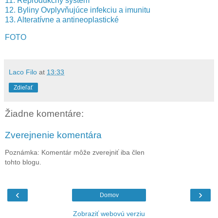
11. Reprodukčný systém
12. Byliny Ovplyvňujúce infekciu a imunitu
13. Alteratívne a antineoplastické
FOTO
Laco Filo
at
13:33
Zdieľať
Žiadne komentáre:
Zverejnenie komentára
Poznámka: Komentár môže zverejniť iba člen
tohto blogu.
‹
›
Domov
Zobraziť webovú verziu