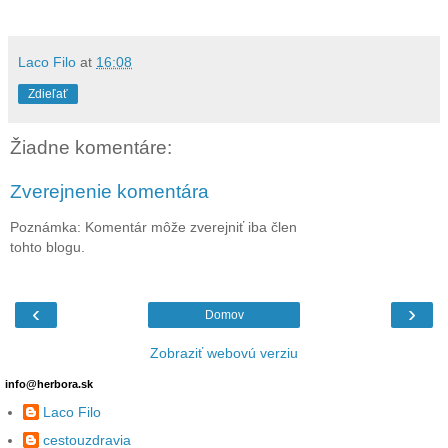
Laco Filo
at
16:08
Zdieľať
Žiadne komentáre:
Zverejnenie komentára
Poznámka: Komentár môže zverejniť iba člen
tohto blogu.
‹
›
Domov
Zobraziť webovú verziu
info@herbora.sk
Laco Filo
cestouzdravia