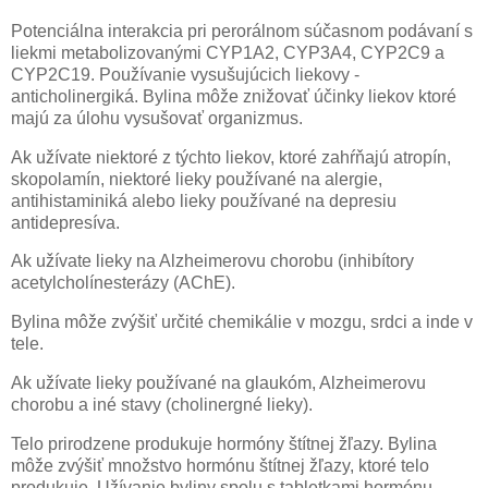
Potenciálna interakcia pri perorálnom súčasnom podávaní s
liekmi metabolizovanými CYP1A2, CYP3A4, CYP2C9 a
CYP2C19. Používanie vysušujúcich liekovy -
anticholinergiká. Bylina môže znižovať účinky liekov ktoré
majú za úlohu vysušovať organizmus.
Ak užívate niektoré z týchto liekov, ktoré zahŕňajú atropín,
skopolamín, niektoré lieky používané na alergie,
antihistaminiká alebo lieky používané na depresiu
antidepresíva.
Ak užívate lieky na Alzheimerovu chorobu (inhibítory
acetylcholínesterázy (AChE).
Bylina môže zvýšiť určité chemikálie v mozgu, srdci a inde v
tele.
Ak užívate lieky používané na glaukóm, Alzheimerovu
chorobu a iné stavy (cholinergné lieky).
Telo prirodzene produkuje hormóny štítnej žľazy. Bylina
môže zvýšiť množstvo hormónu štítnej žľazy, ktoré telo
produkuje. Užívanie byliny spolu s tabletkami hormónu