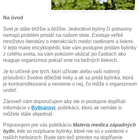
Na úvod
Svet je stále bližšie a bližšie. Jednotlivé byliny či potraviny
nemajú problém pristáť na našom stole. Existuje veľké
množstvo literatúry o interakciách medzi rastlinami a liekmi.
V tejto malej encyklopédii, kde vám postupne pridám bylinky
z celého sveta, sa vám pokúsim ukázať po častiach ako
reaguje organizmus pokiaľ sme na bežných liekoch.
Je to určené pre tých, ktorí užívate alebo vaši rodinný
príslušníci životne dôležité lieky a ak sa pridá bylinka, ktorá
je kontraindikovaná a nevieme o nej, čo môže s organizmom
urobiť.
Zároveň vám doporučujem aby ste si postupne dopĺňali
informácie v
Bylinárovi
, publikácii, ktorú ak nemáte si
môžete stále objednať.
Pripravujem pre vás publikáciu
Materia medica západných
bylín
, kde sú rozpísane bylinky, ktoré nie sú v uvedené v
naších herbároch. Bude tam tiež priestor na dopĺňanie