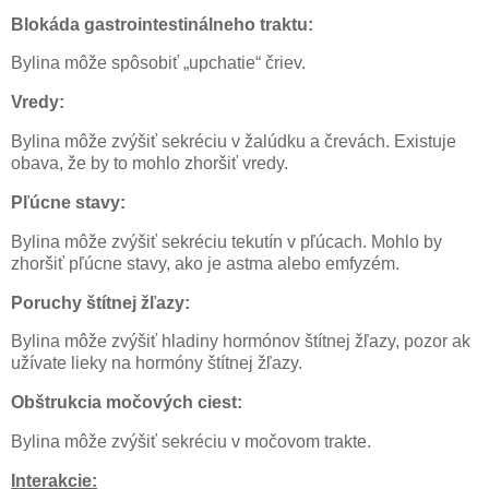
Blokáda gastrointestinálneho traktu:
Bylina môže spôsobiť „upchatie“ čriev.
Vredy:
Bylina môže zvýšiť sekréciu v žalúdku a črevách. Existuje
obava, že by to mohlo zhoršiť vredy.
Pľúcne stavy:
Bylina môže zvýšiť sekréciu tekutín v pľúcach. Mohlo by
zhoršiť pľúcne stavy, ako je astma alebo emfyzém.
Poruchy štítnej žľazy:
Bylina môže zvýšiť hladiny hormónov štítnej žľazy, pozor ak
užívate lieky na hormóny štítnej žľazy.
Obštrukcia močových ciest:
Bylina môže zvýšiť sekréciu v močovom trakte.
Interakcie: