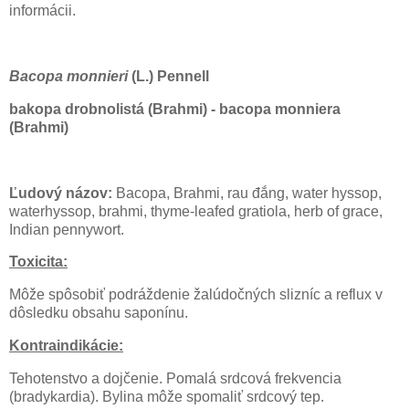
informácii.
Bacopa monnieri
(L.) Pennell
bakopa drobnolistá (Brahmi) - bacopa monniera
(Brahmi)
Ľudový názov:
Bacopa, Brahmi, rau đắng, water hyssop,
waterhyssop, brahmi, thyme-leafed gratiola, herb of grace,
Indian pennywort.
Toxicita:
Môže spôsobiť podráždenie žalúdočných slizníc a reflux v
dôsledku obsahu saponínu.
Kontraindikácie:
Tehotenstvo a dojčenie. Pomalá srdcová frekvencia
(bradykardia). Bylina môže spomaliť srdcový tep.