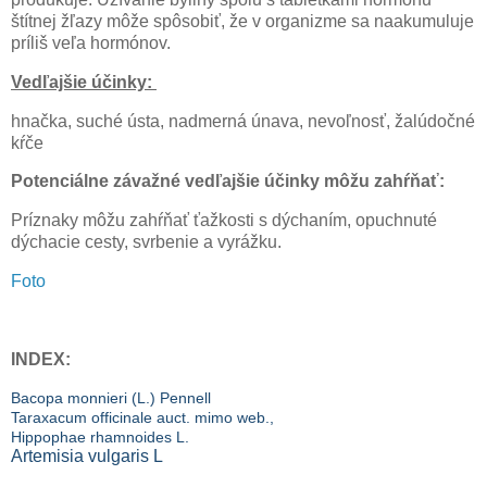
štítnej žľazy môže spôsobiť, že v organizme sa naakumuluje
príliš veľa hormónov.
Vedľajšie účinky:
hnačka, suché ústa, nadmerná únava, nevoľnosť, žalúdočné
kŕče
Potenciálne závažné vedľajšie účinky môžu zahŕňať:
Príznaky môžu zahŕňať ťažkosti s dýchaním, opuchnuté
dýchacie cesty, svrbenie a vyrážku.
Foto
INDEX:
Bacopa monnieri (L.) Pennell
Taraxacum officinale auct.
mimo web.,
Hippophae rhamnoides L.
Artemisia vulgaris
L