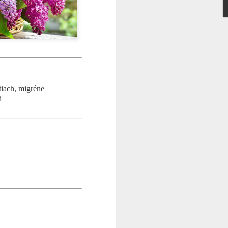
ody a po precedení pridať:
Armoraciae) – 50 ml
hodiny.
dlo, väčšina z nás hľadá niečo, čo
tiach, migréne
í. Starí bylinkári sa však na hrdlo
i