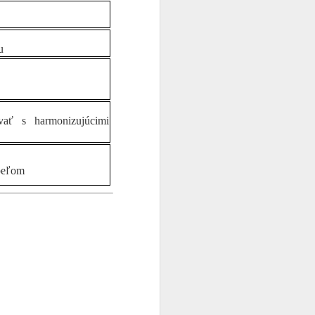
u
ovať s harmonizujúcimi
úpeľom