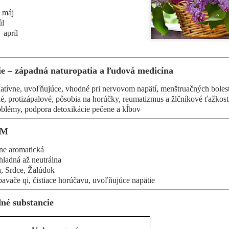
Odvar pripraviť z 1000 ml v
– máj
úl
- Sirup z chrenu (Syrupus 
 apríl
Použitie: Kloktať každé tri 
Úvod
tie – západná naturopatia a ľudová medicína
Keď človeka začne bolieť hr
datívne, uvoľňujúce, vhodné pri nervovom napätí, menštruačných boles
bolesť čo najrýchlejšie utlm
cké, protizápalové, pôsobia na horúčky, reumatizmus a žlčníkové ťažkost
pozerali trochu inak.
roblémy, podpora detoxikácie pečene a kĺbov
ČM
mne aromatická
hladná až neutrálna
ň, Srdce, Žalúdok
bavače qi, čistiace horúčavu, uvoľňujúce napätie
dné substancie