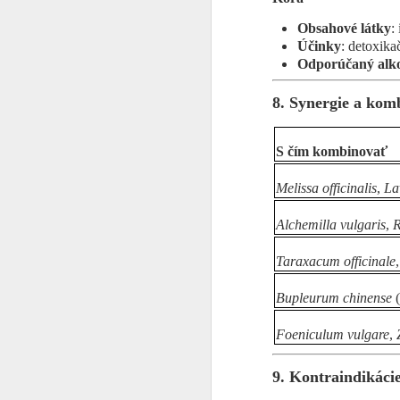
Obsahové látky
:
Pr
Účinky
: detoxika
P
Odporúčaný alk
-
8. Synergie a kom
-
- 
S čím kombinovať
-
Melissa officinalis
,
La
F
- 
Alchemilla vulgaris
,
R
L
Ší
Taraxacum officinale
ex
✓
vä
Bupleurum chinense
(
ex
✓
pl
Foeniculum vulgare
,
le
✓ 
N
9. Kontraindikáci
✓
F