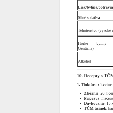
✓
Liek/bylina/potravi
S
Silné sedatíva
V 
P
ta
Tehotenstvo (vysoké 
K
D
Horké byliny (
U
Pr
Gentiana)
P
F
Alkohol
1.
Ak
Pr
10. Recepty s TČ
M
Že
1. Tinktúra z kvetov
be
Ni
Zloženie
: 20 g č
Ve
Príprava
: macero
Dávkovanie
: 15 
V
TČM účinok
: ha