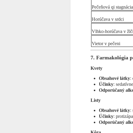
moruša omnoho významnejšie
Pečeňová qi stagnáci
postavenie.
E
Horúčava v srdci
„V
Vlhko-horúčava v žlč
Tá
ľu
Vietor v pečeni
Je
7. Farmakológia po
J
·
Kvety
·
Obsahové látky
:
Na
Účinky
: sedatívn
·
Odporúčaný alk
D
·
in
Listy
by
·
al
Obsahové látky
:
Účinky
: protizáp
A
Odporúčaný alk
F
"
Kôra