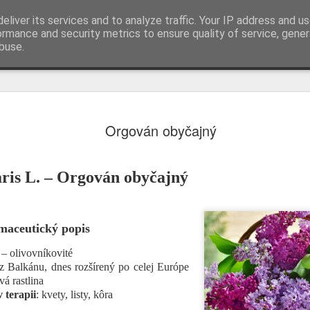
eliver its services and to analyze traffic. Your IP address and u
Naše liečivé rastliny
ormance and security metrics to ensure quality of service, gene
buse.
Dve obyčaj
AUG
Orgován obyčajný
5
ktorý preži
ZA RECEPTOM STARÝCH
aris L. – Orgován obyčajný
Recept č. 1329 – Kloktadlo 
Autor receptu: Gerhard Mad
rmaceutický popis
Pôvodný recept
 – olivovníkovité
- Repík lekársky (Agrimonia
z Balkánu, dnes rozšírený po celej Európe
vá rastlina
- Šalvia lekárska (Salvia off
 terapii
: kvety, listy, kôra