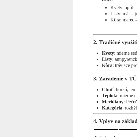
Kvety: apríl 
Listy: máj – j
Kôra: marec –
2. Tradičné využi
Kvety
: mierne se
Listy
: antipyreti
Kôra
: tráviace p
3. Zaradenie v T
Chuť
: horká, je
Teplota
: mierne c
Meridiány
: Peče
Kategória
: rozhý
4. Vplyv na zákla