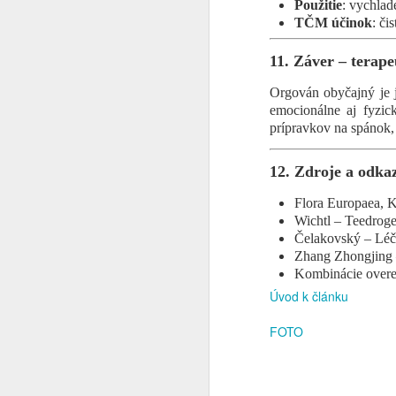
4.
Použitie
: vychlad
D
TČM účinok
: či
5.
11. Záver – terape
Re
v
Orgován obyčajný je j
emocionálne aj fyzi
1
prípravkov na spánok,
Ka
z 
12. Zdroje a odka
v
zr
Flora Europaea, 
Poradenstvo
OCT
Wichtl – Teedrog
3
Rezervácia na 1 hodinovú konzult
Čelakovský – Léči
👋 Napísať na info@herbora.sk
Zhang Zhongjing 
Kombinácie overen
Poradenská činnosť v oblasti zdravého ž
Úvod k článku
Bylinky • Naturopatia • TČM • Fytoterapi
FOTO
tradíciám.
Poradenská činnosť – individuálne konz