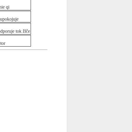
ie qi
 upokojuje
dporuje tok žlče
tor