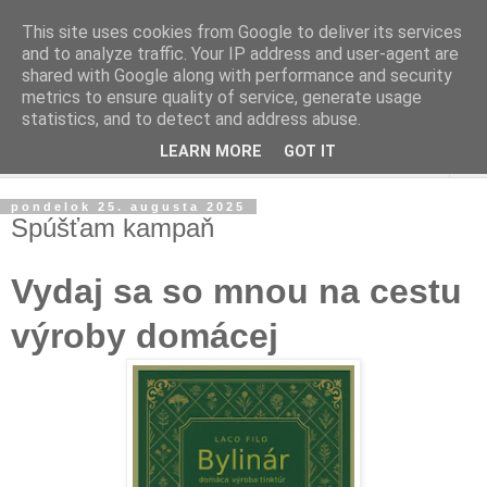
This site uses cookies from Google to deliver its services
and to analyze traffic. Your IP address and user-agent are
shared with Google along with performance and security
metrics to ensure quality of service, generate usage
statistics, and to detect and address abuse.
LEARN MORE
GOT IT
▼
pondelok 25. augusta 2025
Spúšťam kampaň
Vydaj sa so mnou na cestu
výroby domácej