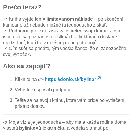
Prečo teraz?
📌 Kniha vyjde
len v limitovanom náklade
– po skončení
kampane už nebude možné ju jednoducho získať.
📌 Podporou projektu získavate nielen svoju knihu, ale aj
istotu, že sa poznanie o rastlinách a tinktúrach dostane
medzi ľudí, ktorí ho v dnešnej dobe potrebujú.
📌 Čím skôr sa pridáte, tým väčšia šanca, že si zabezpečíte
svoj výtlačok.
Ako sa zapojiť?
Kliknite na 👉
https://donio.sk/bylinar
Vyberte si spôsob podpory.
Tešte sa na svoju knihu, ktorá vám príde po vytlačení
priamo domov.
🌿 Moja vízia je jednoduchá – aby mala každá rodina doma
vlastnú
bylinkovú lekárničku
a vedela siahnuť po