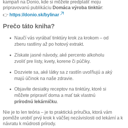
kampaň na Donio, kde si môžete predplatiť moju
pripravovanú publikáciu
Domáca výroba tinktúr
:
👉
https://donio.sk/bylinar
Prečo táto kniha?
Naučí vás vyrábať tinktúry krok za krokom – od
zberu rastliny až po hotový extrakt.
Získate jasné návody, aké percento alkoholu
zvoliť pre listy, kvety, korene či púčiky.
Dozviete sa, aké látky sa z rastlín uvoľňujú a aký
majú účinok na naše zdravie.
Objavíte desiatky receptov na tinktúry, ktoré si
môžete pripraviť doma a mať tak vlastnú
prírodnú lekárničku
.
Nie je to len teória – je to praktická príručka, ktorá vám
pomôže urobiť prvý krok k väčšej nezávislosti od lekární a k
návratu k múdrosti prírody.