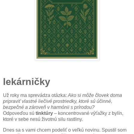
lekárničky
Už roky ma sprevádza otázka:
Ako si môže človek doma
pripraviť vlastné liečivé prostriedky, ktoré sú účinné,
bezpečné a zároveň v harmónii s prírodou?
Odpoveďou sú
tinktúry
– koncentrované výťažky z bylín,
ktoré v sebe nesú životnú silu rastliny.
Dnes sa s vami chcem podeliť o veľkú novinu. Spustil som