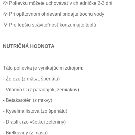
💡
Polievku môžete uchovávať v chladničke 2-3 dni
💡
Pri opätovnom ohrievaní pridajte trochu vody
💡
Pre lepšiu stráviteľnosť konzumujte teplú
NUTRIČNÁ HODNOTA
Táto polievka je vynikajúcim zdrojom:
- Železo (z mäsa, špenátu)
- Vitamín C (z paradajok, zemiakov)
- Betakarotén (z mrkvy)
- Kyselina listová (zo špenátu)
- Draslík (zo všetkej zeleniny)
- Bielkoviny (z mäsa)