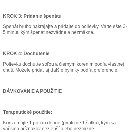
KROK 3: Pridanie špenátu
Špenát hrubo nakrájajte a pridajte do polievky. Varte ešte 3-
5 minút, kým špenát nezvädne a nezmäkne.
KROK 4: Dochutenie
Polievku dochuťte soľou a čiernym korením podľa vlastnej
chuti. Môžete pridať aj ďalšie bylinky podľa preferencie.
DÁVKOVANIE A POUŽITIE
Terapeutické použitie:
Konzumujte 1 porciu denne (približne 1 šálku), kým sa
väčšina príznakov nezlepší alebo nezmizne.