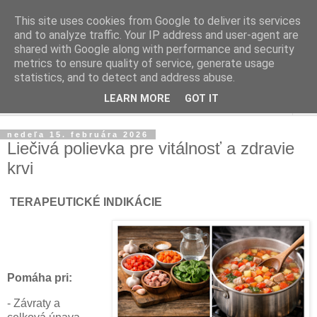
This site uses cookies from Google to deliver its services
and to analyze traffic. Your IP address and user-agent are
shared with Google along with performance and security
metrics to ensure quality of service, generate usage
statistics, and to detect and address abuse.
LEARN MORE
GOT IT
▼
nedeľa 15. februára 2026
Liečivá polievka pre vitálnosť a zdravie
krvi
TERAPEUTICKÉ INDIKÁCIE
Pomáha pri:
- Závraty a