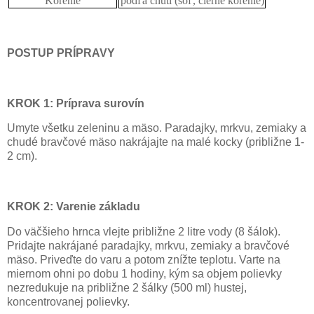
Korenie
podľa chuti (soľ, čierne korenie)
POSTUP PRÍPRAVY
KROK 1: Príprava surovín
Umyte všetku zeleninu a mäso. Paradajky, mrkvu, zemiaky a
chudé bravčové mäso nakrájajte na malé kocky (približne 1-
2 cm).
KROK 2: Varenie základu
Do väčšieho hrnca vlejte približne 2 litre vody (8 šálok).
Pridajte nakrájané paradajky, mrkvu, zemiaky a bravčové
mäso. Priveďte do varu a potom znížte teplotu. Varte na
miernom ohni po dobu 1 hodiny, kým sa objem polievky
nezredukuje na približne 2 šálky (500 ml) hustej,
koncentrovanej polievky.