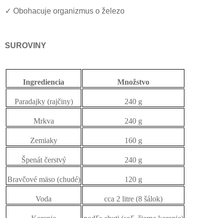
✓
Obohacuje organizmus o železo
SUROVINY
Ingrediencia
Množstvo
Paradajky (rajčiny)
240 g
Mrkva
240 g
Zemiaky
160 g
Špenát čerstvý
240 g
Bravčové mäso (chudé)
120 g
Voda
cca 2 litre (8 šálok)