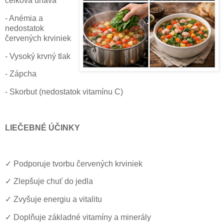
celková únava
- Anémia a
nedostatok
červených krviniek
- Vysoký krvný tlak
- Zápcha
- Skorbut (nedostatok vitamínu C)
LIEČEBNÉ ÚČINKY
✓
Podporuje tvorbu červených krviniek
✓
Zlepšuje chuť do jedla
✓
Zvyšuje energiu a vitalitu
✓
Doplňuje základné vitamíny a minerály