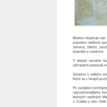
Medica obsahuje viac 
prípadne rastlinné sy
zámeny, čistotu, použ
botanike a medicíne.
V období ranného feud
záhradách pestovali mno
Súčasne s veľkými zem
ktoré sa v terapii pou
Dve obyčajné bylinky a
AUG
Po vynájdení kníhtlače
5
recept, ktorý prežil celé
najrozšírenejšieho he
generácie
liečivých rastlinách 
ZA RECEPTOM STARÝCH
J. Futáka z roku 1946.
BYLINKÁROV