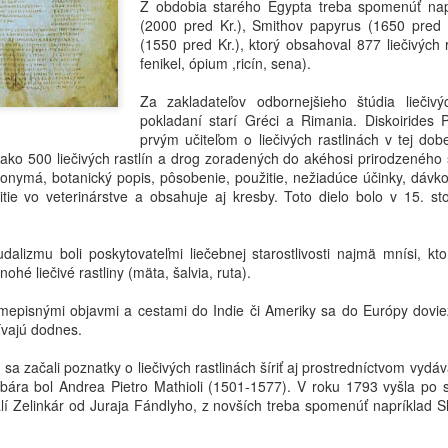
Z obdobia starého Egypta treba spomenúť na
(2000 pred Kr.), Smithov papyrus (1650 pred 
Práve preto sa alchemilka
(1550 pred Kr.), ktorý obsahoval 877 liečivých 
Pokora totiž neznamená sla
fenikel, ópium ,ricín, sena).
vlastnej hodnoty.
Za zakladateľov odbornejšieho štúdia liečiv
pokladaní starí Gréci a Rimania. Diskoirides 
prvým učiteľom o liečivých rastlinách v tej do
ako 500 liečivých rastlín a drog zoradených do akéhosi prirodzeného
nonymá, botanický popis, pôsobenie, použitie, nežiadúce účinky, dávko
itie vo veterinárstve a obsahuje aj kresby. Toto dielo bolo v 15. st
alizmu boli poskytovateľmi liečebnej starostlivosti najmä mnísi, kto
hé liečivé rastliny (mäta, šalvia, ruta).
episnými objavmi a cestami do Indie či Ameriky sa do Európy doviezli
žívajú dodnes.
Moruša (Morus L.) –
Chronický stres –
JUL
JUL
 sa začali poznatky o liečivých rastlinách šíriť aj prostredníctvom vy
19
14
strom, ktorý spája
tinktúra alebo čaj?
rbára bol Andrea Pietro Mathioli (1501-1577). V roku 1793 vyšla po 
tradičnú čínsku
Chronický stres – tinktúra alebo
Malí Zelinkár od Juraja Fándlyho, z novších treba spomenúť napríklad 
medicínu a modernú
čaj?
fytoterapiu