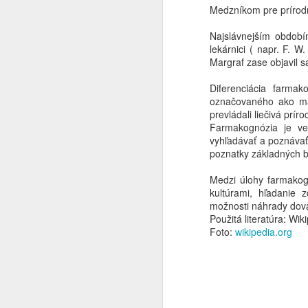
Medzníkom pre prírodn
Recept č. 1329 – Kloktadlo pri
aftách, angíne a zápale hltana
Najslávnejším období
lekárnici ( napr. F. W.
J
Autor receptu: Gerhard Madaus
Margraf zase objavil s
(podľa Dinanda)
Diferenciácia farma
Pôvodný recept
označovaného ako mat
Ke
prevládali liečivá prí
ne
- Repík lekársky (Agrimonia
Farmakognózia je ve
bu
eupatoria) – 30 g
vyhľadávať a poznávať 
c
poznatky základných bi
- Šalvia lekárska (Salvia
V 
officinalis) – 30 g
Medzi úlohy farmakogn
i
kultúrami, hľadanie z
Odvar pripraviť z 1000 ml vody a
možnosti náhrady dováž
J
po precedení pridať:
Použitá literatúra: Wik
Foto:
wikipedia.org
- Sirup z chrenu (Syrupus
na
Armoraciae) – 50 ml
Sp
Použitie: Kloktať každé tri hodiny.
po
le