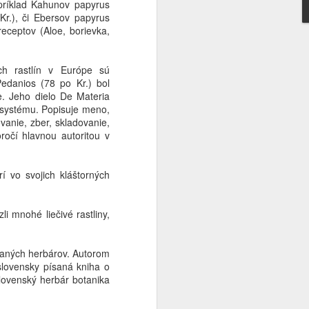
príklad Kahunov papyrus
Kr.), či Ebersov papyrus
 môže stať krásnym symbolom pokory.
receptov (Aloe, borievka,
bosť, podriadenosť ani popieranie
ých rastlín v Európe sú
Pedanios (78 po Kr.) bol
be. Jeho dielo De Materia
 systému. Popisuje meno,
vanie, zber, skladovanie,
oročí hlavnou autoritou v
rí vo svojich kláštorných
 mnohé liečivé rastliny,
Zlatý ranný nápoj pre
JUL
dávaných herbárov. Autorom
11
bystré hlavy
slovensky písaná kniha o
Ak hľadáte nápoj na ráno, ktorý
Slovenský herbár botanika
dieťa ľahko prijme, dodá energiu,
podporí slezinu a „naštartuje“