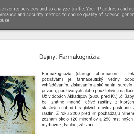
eliver its services and to analyze traffic. Your IP address and u
Naše liečivé rastliny
ormance and security metrics to ensure quality of service, gene
buse.
Alchemilka
AUG
Dejiny: Farmakognózia
8
Myšlienka dňa
„Pokora neznamená myslieť
Farmakognózia (starogr. pharmacon – liek
nie sme stredom sveta.“
poznávam) je farmaceutický vedný odb
vyhľadávaním, získavaním a skúmaním surovín r
Alchemilka je nenápadná ras
pôvodu, používaných alebo použiteľných na lieč
kde by sme ju možno na prv
Už v dobách Akkadijcov (2600 pred Kr.) ,či Bab
kvety, jemné listy a tichá 
boli známe mnohé liečivé rastliny, z ktorý
veľké, nápadné kvety v zá
šťastných náhod i tragických omylov postupne vy
zvláštnu krásu, silu a múdro
rastlín. Z roku 2200 pred Kr. pochádzajú hlinen
okázalosť, aby mala význam
zoznam okolo 120 minerálov a 250 rastlinných d
najfarebnejšia ani najvýrazne
myrhovník, tymián, zázvor).
spočíva v jednoduchosti, vy
potreby dokazovať svoju ho